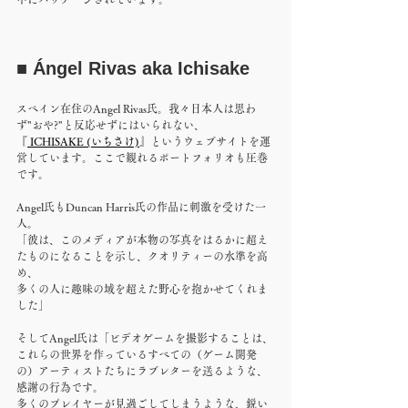
■ Ángel Rivas aka Ichisake
スペイン在住のAngel Rivas氏。我々日本人は思わ
ず"おや?"と反応せずにはいられない、
『
 ICHISAKE (いちさけ)
』というウェブサイトを運
営しています。ここで観れるポートフォリオも圧巻
です。
Angel氏もDuncan Harris氏の作品に刺激を受けた一
人。
「彼は、このメディアが本物の写真をはるかに超え
たものになることを示し、クオリティーの水準を高
め、
多くの人に趣味の域を超えた野心を抱かせてくれま
した」
そしてAngel氏は「ビデオゲームを撮影することは、
これらの世界を作っているすべての（ゲーム開発
の）アーティストたちにラブレターを送るような、
感謝の行為です。
多くのプレイヤーが見過ごしてしまうような、鋭い