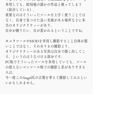
多用しても、結局他の誰かの作品と被ってしまう
（依存している）、
重要なのはそういったツールを上手く使うことでは
なく、自身で見つけた良い光源がある場所などに本
当のオリジナリティーがあり、
自分が撮りたい、目が惹かれるということですね。
カメラツールやMODを多用し撮影すること自体が悪
いことではなく、それありきの撮影より、
オリジナリティーのある写真は自分で探し出してこ
そ、というのはうなづける部分です。
PC版でそういったツールを多用していても、ツール
の使えないコンソール版での撮影と差がありすぎる
人は、
今一度このAngel氏の言葉を考えて撮影してみるとい
いかもしれません。
■ James Snook aka 
Jim2point0
Jim2point0氏も、Flickr集団『Undead End Thrills』
の一員であり、