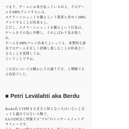
つまり、ゲームにお金を払っている以上、そのゲー
ムを100%プレイするには、
スクリーンショットを撮るという要素も含めて100%
プレイすることが出来ると。
ただし、スクリーンショットを撮るという行為は、
ゲームをその為に中断し、それにばかり気を取ら
れ、
ゲームを100%プレイ出来たといっても、本質的な部
分ではゲームを正しく評価し楽しむことが出来なく
なることを覚悟してね、
ということですね。
この点については確かにその通りだな、と理解でき
る内容でした。
■ Petri Levälahti aka Berdu
Berdu氏もVP好きな方なら知らない人はいないと言
っても過言ではない人物で、
EAのDICEに所属する"プロ"のインゲームフォトグ
ラファーです。