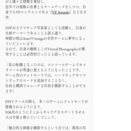
がら様々な情報を発信し、
近年では複数の企業ともチームアップをしつつ、自
身でもVPコンテストである『
VP Awards
』などを主
宰。
15年以上アマチュア写真家としても活動し、自身が
生涯ゲーマーであることも語る通り、
初期の頃はAtariやAmigaの名作ゲームに夢中になっ
ていたといいます。
なので、自身の趣味とこのVirtual Photographyが衝
突することは必然的だったとも語っています。
「私の転機となったのは、コンソールゲームでカメ
ラツールが普通に使えるようになったことです。
ゲーム内のフォトモードでは、ハードウェアやソフ
トウェアのコードを追加することなく、
自由な構図でユニークな写真を撮影することができ
ます」
PS5リリース以降も、多くのゲームにフォトモードが
搭載されるようになり、
Mik氏のようにそこからキャリアをスタートさせる
人は今後も増えていくでしょう。
「魅力的な画像を撮影するという点では、現実の写