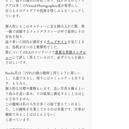
そう、我々の憧れの存在であり、技そのものとアイ
デアは多くのVirtual Photographer達が参考にし、
自らもそのアイデアや技術を惜しみもなくシェアし
ています。
個人的にもこのカルチャーに足を踏み入れた際、第
一線で活躍するフォトグラファーの中で最初にその
存在を知り、
辿り着いた同氏が運営する
ウェブサイト
を見たとき
は、鳥肌が立つほど衝撃的でした。
彼についてはEAのコンテンツで
貴重な単独インタビ
ュー
にて詳しく答えているので、必ずそちらを読ん
でほしいです。
Berdu氏は「(VPは)他の趣味と同じように楽しい
し、上達できるし、周りにはコミュニティもありま
す。もちろん、
個人的な目標や魔物もいます。良い写真を撮るとい
う高みを追い求め、その結果に満足することはほと
んどありません。
この趣味は私の人生を多くの面で変えてくれまし
た。この趣味を生業とできるのは幸運です。仕事が
趣味であることはほとんどない」
と述べています。