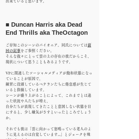
出来ていると思います。
■ Duncan Harris aka Dead 
End Thrills aka TheOctagon
ご存知このシーンのパイオニア。同氏については
前
回の記事
をご参照ください。
そんな我々にとって雲の上の存在の彼だからこそ、
現状について思うこともあるようです。
VPに関連したソーシャルメディアが飽和状態になっ
ていることが原因で、
練習に没頭しているベテランたちに倦怠感が生じて
いると指摘しています。
シーンが盛り上がることによって、これまでとは違
った状況や人たちが増え、
自分たちが表現してきたことと意図しない状態を目
にすると、少し嫌気がさすといったところでしょう
か。
それでも彼は「雲に向かって怒鳴っている老人のよ
うに見えるのは自覚しています...」とジョークを飛