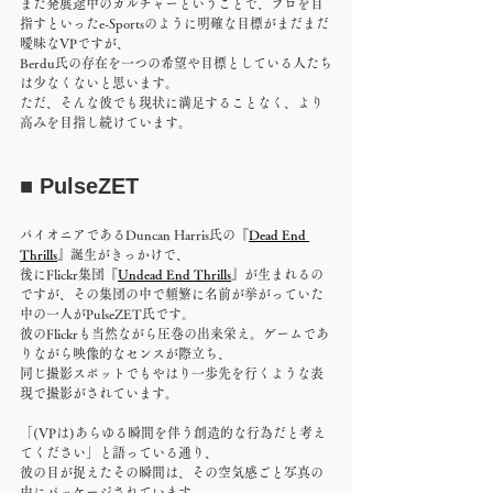
まだ発展途中のカルチャーということで、プロを目
指すといったe-Sportsのように明確な目標がまだまだ
曖昧なVPですが、
Berdu氏の存在を一つの希望や目標としている人たち
は少なくないと思います。
ただ、そんな彼でも現状に満足することなく、より
高みを目指し続けています。
■ PulseZET
パイオニアであるDuncan Harris氏の『
Dead End 
Thrills
』誕生がきっかけで、
後にFlickr集団『
Undead End Thrills
』が生まれるの
ですが、その集団の中で頻繁に名前が挙がっていた
中の一人がPulseZET氏です。
彼のFlickrも当然ながら圧巻の出来栄え。ゲームであ
りながら映像的なセンスが際立ち、
同じ撮影スポットでもやはり一歩先を行くような表
現で撮影がされています。
「(VPは)あらゆる瞬間を伴う創造的な行為だと考え
てください」と語っている通り、
彼の目が捉えたその瞬間は、その空気感ごと写真の
中にパッケージされています。