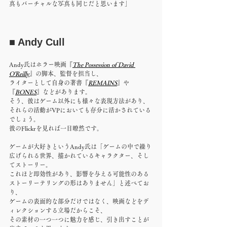
真もバーチャルな写真も同じだと思います」
■ Andy Cull
Andy氏はホラー映画『
The Possession of David 
O'Reilly
』の脚本、監督を担当し、
ライターとして自身の著書『
REMAINS
』や
『
BONES
』などがあります。
そう、彼はゲーム以外にも様々な表現方法があり、
それらの活動がVPにおいても存分に活かされている
でしょう。
彼のFlickrを見れば一目瞭然です。
ゲームが大好きというAndy氏は「ゲームの中で繰り
広げられる世界、描かれているキャラクター、そし
てストーリー。
これほど即効性があり、影響を与える可能性のある
ストーリーテリングの形はありません」と述べてお
り、
ゲームの表面的な部分だけではなく、映画などをデ
ィレクションする立場だからこそ、
その素材の一つ一つに魅力を感じ、引き出すことが