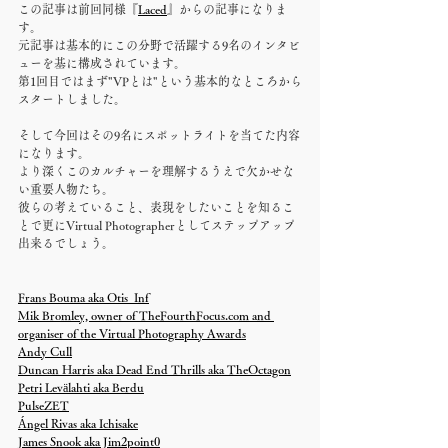
この記事は前回同様『
Laced
』からの記事になりま
す。
元記事は基本的にこの分野で活躍する9名のインタビ
ューを基に構成されています。
第1回目ではまず"VPとは"という基本的なところから
スタートしました。
そして今回はその9名にスポットライトを当てた内容
になります。
より深くこのカルチャーを理解するうえで欠かせな
い重要人物たち。
彼らの考えていること、表現をしたいことを知るこ
とで更にVirtual Photographerとしてステップアップ
出来るでしょう。
Frans Bouma aka Otis_Inf
Mik Bromley, owner of TheFourthFocus.com and 
organiser of the Virtual Photography Awards
Andy Cull
Duncan Harris aka Dead End Thrills aka TheOctagon
Petri Levälahti aka Berdu
PulseZET
Ángel Rivas aka Ichisake
James Snook aka Jim2point0