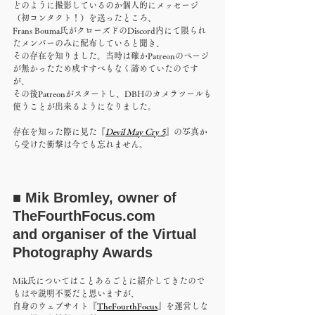
どのように撮影しているのか個人的にメッセージ
（初コンタクト！）を送ったところ、
Frans Bouma氏がクローズドのDiscord内にて限られ
たメンバーのみに配布していると聞き、
その存在を知りました。当時は確かPatreonのページ
が無かったため成すすべもなく諦めていたのです
が、
その後Patreonがスタートし、DBHのカメラツールも
使うことが出来るようになりました。
存在を知った際に見た『
Devil May Cry 5
』の写真か
ら受けた衝撃は今でも忘れません。
■ Mik Bromley, owner of 
TheFourthFocus.com
and organiser of the Virtual 
Photography Awards
Mik氏についてはことあるごとに紹介してきたので
もはや説明不要だと思いますが、
自身のウェブサイト『
TheFourthFocus
』を運営しな