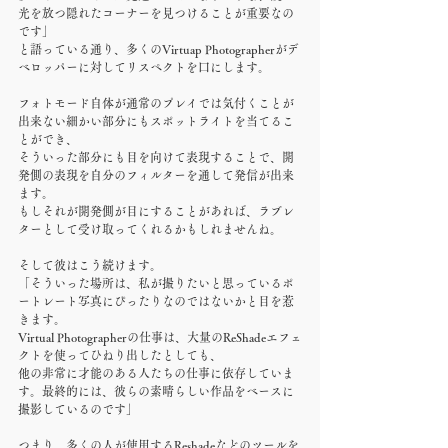
光を放つ隠れたコーナーを見つけることが重要なの
です」
と語っている通り、多くのVirtuap Photographerがデ
ベロッパーに対してリスペクトを口にします。
フォトモード自体が通常のプレイでは気付くことが
出来ない細かい部分にもスポットライトを当てるこ
とができ、
そういった部分にも目を向けて表現することで、開
発側の表現を自分のフィルターを通して発信が出来
ます。
もしそれが開発側が目にすることがあれば、ラブレ
ターとして受け取ってくれるかもしれませんね。
そして彼はこう続けます。
「そういった場所は、私が撮りたいと思っているポ
ートレート写真にぴったりなのではないかと目を惹
きます。
Virtual Photographerの仕事は、大量のReShadeエフェ
クトを使ってひねり出したとしても、
他の非常に才能のある人たちの仕事に依存していま
す。最終的には、彼らの素晴らしい作品をベースに
撮影しているのです」
つまり、多くの人が使用するReshadeなどのツールを