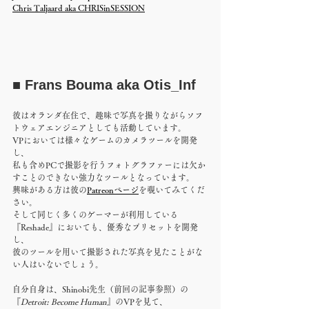
Chris Taljaard aka CHRISinSESSION
■ Frans Bouma aka Otis_Inf
彼はオランダ在住で、趣味で写真を撮りながらソフ
トウェアエンジニアとしても活動しています。
VPにおいては様々なゲームのカメラツールを開発
し、
私も含めPCで撮影を行うフォトグラファーには欠か
すことのできない強力なツールとなっています。
興味がある方は彼の
Patreonページ
を覗いてみてくだ
さい。
そして同じく多くのゲーマーが利用している
『Reshade』においても、優秀なプリセットを開発
し、
彼のツールを用いて撮影された写真を見たことがな
い人はいないでしょう。
自分自身は、Shinobi先生（前回の記事参照）の
『
Detroit: Become Human
』のVPを見て、