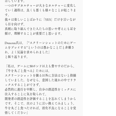
ばしています。
一つのサブカルチャーが大きなカルチャーに変化し
ていく過程は、良くも悪くも様々なことが起こりま
す。
我々は楽しいことばかりに「YES」だけを言いなが
ら目を向けず、
真剣に取り組んできた人たちの思いや考えにも耳を
傾け、理解することが重要だと思います。
Duncun氏は、「"スクリーンショットのためにゲー
ムをプレイする"というのは愚かなことだと非難さ
れ、よく反論を求められました」
と振り返ります。
「私は、ゲームに50ポンド以上も費やすのだから、
『牛を丸ごと食べる』ためには、
スクリーンショットを撮る以外に方法はないと指摘
していました。なぜなら、意図した流れの中でリラ
ックスすることができず、
必然的に進行を中断し、自分の創造性をミックスに
注入することに気を取られて、
開発者の創造性を評価することを忘れてしまうから
です。そこで、次のように言い換えてみましょう。
牛を丸ごと食べたければ、消化不良になることを覚
悟してください」