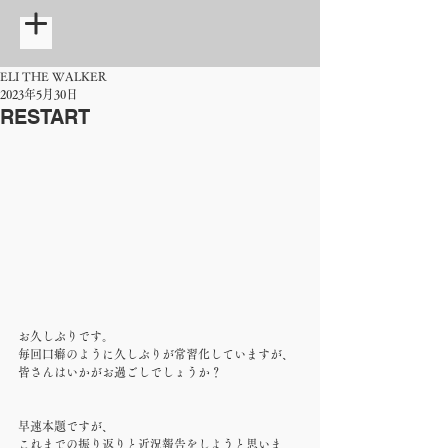
ELI THE WALKER
2023年5月30日
RESTART
お久しぶりです。
毎回口癖のように久しぶりが常習化していますが、
皆さんはいかがお過ごしでしょうか？
早速本題ですが、
これまでの振り返りと近況報告をしようと思いま