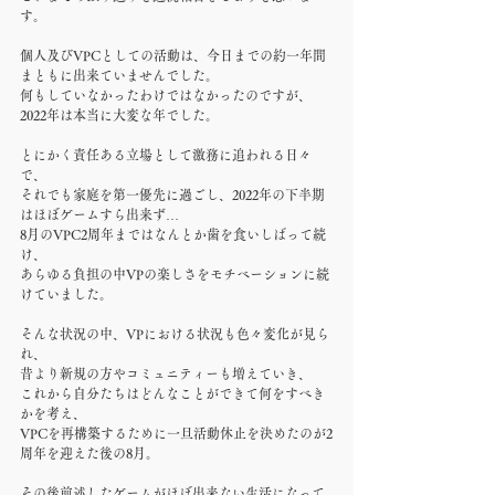
す。
個人及びVPCとしての活動は、今日までの約一年間
まともに出来ていませんでした。
何もしていなかったわけではなかったのですが、
2022年は本当に大変な年でした。
とにかく責任ある立場として激務に追われる日々
で、
それでも家庭を第一優先に過ごし、2022年の下半期
はほぼゲームすら出来ず…
8月のVPC2周年まではなんとか歯を食いしばって続
け、
あらゆる負担の中VPの楽しさをモチベーションに続
けていました。
そんな状況の中、VPにおける状況も色々変化が見ら
れ、
昔より新規の方やコミュニティーも増えていき、
これから自分たちはどんなことができて何をすべき
かを考え、
VPCを再構築するために一旦活動休止を決めたのが2
周年を迎えた後の8月。
その後前述したゲームがほぼ出来ない生活になって