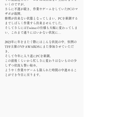
いくのですが、
さらに不運が続き、作業やゲームをしていたPCのマ
ザボが故障。
修理が出来ない状態となってしまい、PCを新調する
までしばらく作業すら出来ませんでした。
そしてさらにはTwitterの仕様も大幅に変わってしま
い、これまで通りにはいかない状況に…
2023年に年をまたぐ際にはこんな状況の中、恒例の
TFF主催のVP AWARDSにまた参加させていただ
き、
そして今年に入り遂にPCを新調。
この前後くらいから忙しさに変わりはないものの少
しずつ状況も整い始め、
ようやく作業やゲームも限られた時間の中進めるこ
とができ今日に至ります。