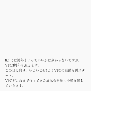
8月には周年といっていいかは分からないですが、
VPC3周年も迎えます。
この日に向け、いよいよ6/5よりVPCの活動も再スタ
ート。
VPCがこれまで行ってきた展示会を軸に今後展開し
ていきます。
個人としては変わらず時間がある時に気負わずマイ
ペースに続けていきたいですが、
今年はゲームが豊作でそんなことも言っていられな
いかもしれません…！
今年は頑張って『FORSPOKEN』をクリアし(写真は
全然撮っていない)、
現在は『Hogwarts Legacy』クリアを目指しつつ撮影