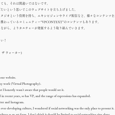
っても、それは間違いではないです。
げたいという思いでこのウェブサイトを立ち上げました。
スタジオという役割を持ち、エキシビジョンやライブ配信など、様々なコンテンツを
携わっているコミュニティー“VPCONTEXT”のコンテンツもあります。
しながら、よりカルチャーが発展するよう取り組んでいきます。
さい！
ライ ザ ウォーカー)
g our website.
 my work (Virtual Photography).
ut I honestly wasn't aware that people would see it.
 in recent years, so has VP, and the range of expressions has expanded.
ter and Instagram.
ver-developing culture, I wondered if social networking was the only place to present it.
ulture as an art form, I don't think it should be limited to social networking sites alone.