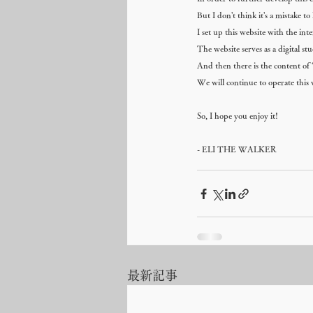
But I don't think it's a mistake t
I set up this website with the in
The website serves as a digital st
And then there is the content 
We will continue to operate this 
So, I hope you enjoy it!
- ELI THE WALKER
最新記事