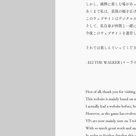
しかし、純粋に楽しむ場があ
あくまで私は、表現の幅を広
このウェブサイトはデジタル
そして、私自身が仲間と一緒に
今後このウェブサイトを運営
それでは楽しんでいってくだ
- ELI THE WALKER (イー
First of all, thank you for visitin
This website is mainly based on
I actually had a website before, b
However, as the game has evolved
VPs are now mainly seen on Twit
With so much great work and an e
In order to further develop this c