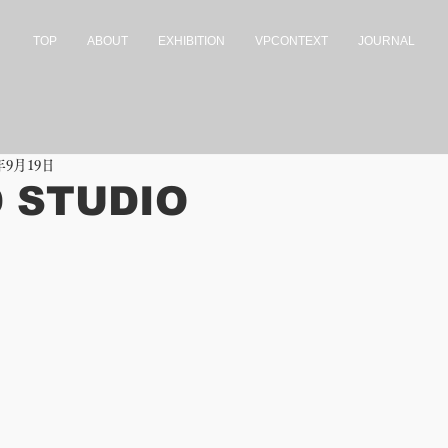
TOP
ABOUT
EXHIBITION
VPCONTEXT
JOURNAL
0年9月19日
D STUDIO